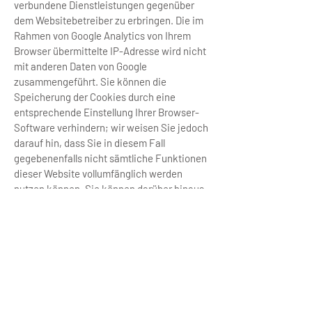
verbundene Dienstleistungen gegenüber
dem Websitebetreiber zu erbringen. Die im
Rahmen von Google Analytics von Ihrem
Browser übermittelte IP-Adresse wird nicht
mit anderen Daten von Google
zusammengeführt. Sie können die
Speicherung der Cookies durch eine
entsprechende Einstellung Ihrer Browser-
Software verhindern; wir weisen Sie jedoch
darauf hin, dass Sie in diesem Fall
gegebenenfalls nicht sämtliche Funktionen
dieser Website vollumfänglich werden
nutzen können. Sie können darüber hinaus
die Erfassung der durch das Cookie
erzeugten und auf Ihre Nutzung der Website
bezogenen Daten (inkl. Ihrer IP-Adresse) an
Google sowie die Verarbeitung dieser Daten
durch Google verhindern, indem sie das
unter dem folgenden Link verfügbare
Browser-Plugin herunterladen und
installieren [Link hier einfügen. Der aktuelle